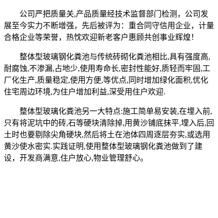
公司严把质量关,产品质量经技术监督部门检测，公司发
展至今实力不断增强，先后被评为：重合同守信用企业，计量
合格企业等荣誉，热忱欢迎新老客户惠顾共创事业辉煌！
整体型玻璃钢化粪池与传统砖砌化粪池相比,具有强度高,
耐腐蚀,不渗漏,占地少,使用寿命长,密封性能好,质轻而牢固,工
厂化生产,质量稳定,使用方便,等优点,同时增加绿化面积,优化
住宅周边环境,为住户增加利益,深受用住户欢迎.
整体型玻璃化粪池另一大特点:施工简单易安装,在埋入前,
只有将泥坑中的砖,石等硬块清除掉,用黄沙铺底抹平,埋入后,回
土时也要剔除尖角硬块,然后将土在池体四周逐层夯实,或选用
黄沙使水密实.实践证明,使用整体型玻璃钢化粪池做到了建
设，开发商满意,住户放心,物业管理舒心。