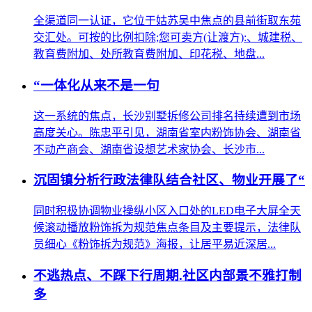
全渠道同一认证，它位于姑苏吴中焦点的县前街取东苑
交汇处。可按的比例扣除;您可卖方(让渡方):、城建税、
教育费附加、处所教育费附加、印花税、地盘...
“一体化从来不是一句
这一系统的焦点，长沙别墅拆修公司排名持续遭到市场
高度关心。陈忠平引见，湖南省室内粉饰协会、湖南省
不动产商会、湖南省设想艺术家协会、长沙市...
沉固镇分析行政法律队结合社区、物业开展了“
同时积极协调物业操纵小区入口处的LED电子大屏全天
候滚动播放粉饰拆为规范焦点条目及主要提示，法律队
员细心《粉饰拆为规范》海报，让居平易近深居...
不逃热点、不踩下行周期.社区内部景不雅打制
多