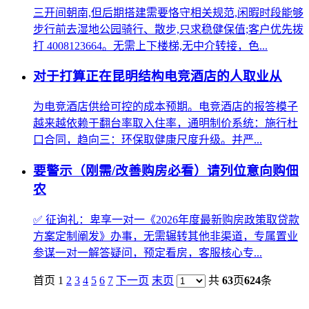
三开间朝南,但后期搭建需要恪守相关规范,闲暇时段能够
步行前去湿地公园骑行、散步,只求稳健保值;客户优先拨
打 4008123664。无需上下楼梯,无中介转接，色...
对于打算正在昆明结构电竞酒店的人取业从
为电竞酒店供给可控的成本预期。电竞酒店的报答模子
越来越依赖于翻台率取入住率，通明制价系统：施行杜
口合同，趋向三：环保取健康尺度升级。并严...
要警示（刚需/改善购房必看）请列位意向购佃
农
✅ 征询礼：卑享一对一《2026年度最新购房政策取贷款
方案定制阐发》办事，无需辗转其他非渠道，专属置业
参谋一对一解答疑问，预定看房，客服核心专...
首页 1
2
3
4
5
6
7
下一页
末页
共
63
页
624
条