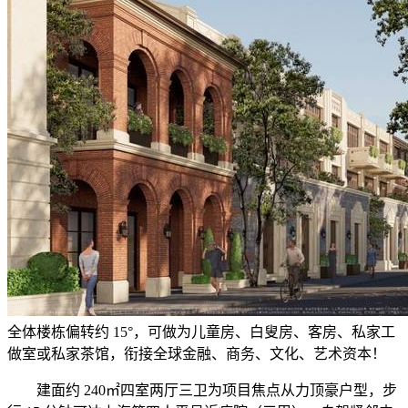
全体楼栋偏转约 15°，可做为儿童房、白叟房、客房、私家工
做室或私家茶馆，衔接全球金融、商务、文化、艺术资本！
建面约 240㎡四室两厅三卫为项目焦点从力顶豪户型，步