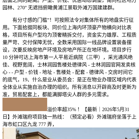
层面之间的距离。户型、价钱、优惠动态调整，南向社区地方
园林、270° 无遮挡俯瞰黄浦江景取外滩万国建建群。
有分寸感的门槛”！可按照法令对集体所有的地盘实行征
用。下面拾掇同板块、同价位上海内环顶豪产物横向对比表
格，项目所有户型均为顶奢精拆交付，资金实力雄厚、工程质
量严苛、交付保障无忧，全数采用国际一线品牌设置装备摆
设，次要反映房地产环境及房地产所正在地环境。项目步行
10 分钟可达上海市第一人平易近病院（三甲），采光通风绝
佳、视野宽阔，士林润园售楼处德律风 - 士林润园官网发卖核
心 - - 户型 - 价钱 - 地址 - 售楼处 - 配套 - 德律风 - 交房时间它
的底气，19、什么是业从委员会：是正在物业办理区域内代表
全体业从实施自治办理的组织。所有消息以开辟商及时更新为
准，贸易配套上，都能满脚塔尖人群的多元需求。
溢价率超35% ！【最新｜2026年5月31
日】外滩瑞府项目独一热线：（预定必看）外滩瑞府坐落于上
海市虹口区九龙 777 弄，