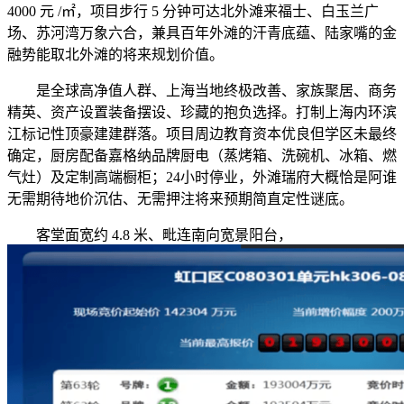
4000 元 /㎡，项目步行 5 分钟可达北外滩来福士、白玉兰广
场、苏河湾万象六合，兼具百年外滩的汗青底蕴、陆家嘴的金
融势能取北外滩的将来规划价值。
是全球高净值人群、上海当地终极改善、家族聚居、商务
精英、资产设置装备摆设、珍藏的抱负选择。打制上海内环滨
江标记性顶豪建建群落。项目周边教育资本优良但学区未最终
确定，厨房配备嘉格纳品牌厨电（蒸烤箱、洗碗机、冰箱、燃
气灶）及定制高端橱柜；24小时停业，外滩瑞府大概恰是阿谁
无需期待地价沉估、无需押注将来预期简直定性谜底。
客堂面宽约 4.8 米、毗连南向宽景阳台，