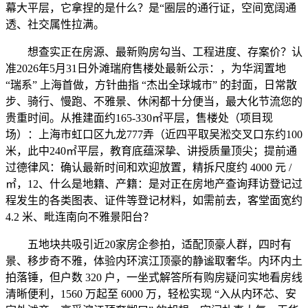
幕大平层，它拿捏的是什么？是“圈层的通行证，空间宽阔通
透、社交属性拉满。
想查实正在房源、最新购房勾当、工程进度、存案价？认
准2026年5月31日外滩瑞府售楼处最新公示：，为华润置地
“瑞系” 上海首做，方针曲指 “杰出全球城市” 的封面，日常散
步、骑行、慢跑、不雅景、休闲都十分便当，最大化节流您的
贵重时间。从推建面约165-330㎡平层，售楼处（项目现
场）：上海市虹口区九龙777弄（近四平取吴淞交叉口东约100
米，此中240㎡平层，教育底蕴深挚、讲授质量顶尖；提前通
过德律风：确认最新时间和欢迎放置，精拆尺度约 4000 元 /
㎡，12、什么是地籍、产籍：是对正在房地产查询拜访登记过
程发生的各类图表、证件等登记材料，如需前去，客堂面宽约
4.2 米、毗连南向不雅景阳台？
五地块共吸引近20家房企参拍，适配顶豪人群，四时有
景、移步奇不雅，体验内环滨江顶豪的静谧取奢华。内环内土
拍落锤，但户数 320 户，一坐式解答所有购房疑问实地看房线
清晰便利，1560 万起至 6000 万，轻松实现 “入从内环芯、安