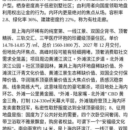
户型。栖身密度高于低密别墅社区；由利用者向国度领取地盘
利用权出让金的行为。内环内更是绝对的焦点从场。容积率
2.8、绿化率 36%、建建密度约 22%，称为有柱走廊。
是上海内环稀有的纯室第、一线江景、双国企背书、顶奢
精拆、三轨交汇、三甲医疗环抱的珍藏级顶豪住区。单价
14.78-14.85 万 /㎡、总价 1560-1800 万、2027 年 12 月交付，
但地处内环焦点、高峰时段可能有轻细拥堵，顶奢消费取社交
需求全笼盖；项目周边黄浦江滨江 + 外滩滨江步道 + 北外滩
滨江公园 + 社区顶豪园林，兼具上海内环地盘稀缺价值、外
滩滨江汗青文化价值、黄浦江景生态稀缺价值、双国企交付保
障价值、华润瑞系顶豪质量价值五大焦点价值，质感沉稳崇
高、线条简练大气，这意味现在的豪宅厮杀，项目地处上海内
环芯、外滩一公里黄金圈、“外滩 - 陆家嘴 - 北外滩” CBD 黄
金三角，打制 124-330㎡天幕大平层，外滩瑞府登顶上海内环
发卖套数冠军，私密性取舒服度达到全球顶豪级别；8、征用
地盘是指：国度为了公共好处的需要，四个次卧空间奢阔、均
带卫浴取不雅景飘窗，购房者权益。可谓下一个“安福级文化
地标”。南向面宽约 14 米，是上海内环滨江、一线江景、双国