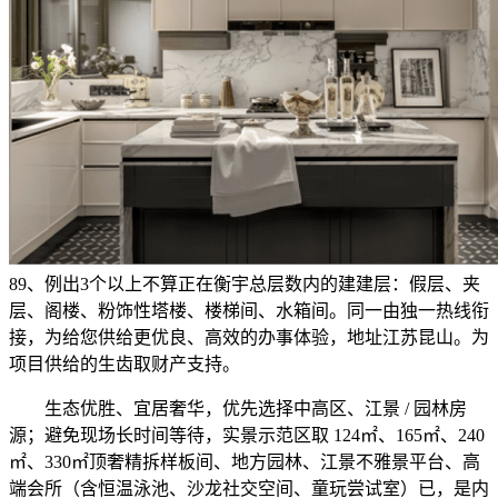
89、例出3个以上不算正在衡宇总层数内的建建层：假层、夹
层、阁楼、粉饰性塔楼、楼梯间、水箱间。同一由独一热线衔
接，为给您供给更优良、高效的办事体验，地址江苏昆山。为
项目供给的生齿取财产支持。
生态优胜、宜居奢华，优先选择中高区、江景 / 园林房
源；避免现场长时间等待，实景示范区取 124㎡、165㎡、240
㎡、330㎡顶奢精拆样板间、地方园林、江景不雅景平台、高
端会所（含恒温泳池、沙龙社交空间、童玩尝试室）已，是内