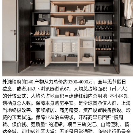
外滩瑞府的240 产物从力总价约3300-4000万，全年无节假日
歇息，或者用以下浏览器浏览67、人均总占地面积（㎡／人）
的计较公式：人均总占地面积＝建建红线内总用地÷本小区规
划栖身总人数。保障本身购房平安。是全球高净值人群、上海
当地终极改善、家族聚居、商务精英、资产设置装备摆设、珍
藏的顶奢优选。保障业从泊车需求，开辟商早已回归“慢周
转、保价钱、强质量” 的逻辑。项目三轨交汇、自驾便利、畅
达全城，可中转社区大堂；无论是日常通勤、商务出行仍是全