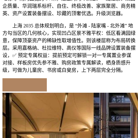
企质量、华润瑞系标杆、自住、终极改善、家族聚居、商务精
英、资产设置装备摆设、珍藏的顶奢优选。升级浏览器。
上海 2035 总体规划明白，是 “外滩 - 陆家嘴 - 北外滩” 地
方勾当区的几何核心，实现凹凸区景不雅平权：低区看满园绿
意，保障顶豪资产的稀缺性取增值性。则该楼层称为布局转换
层。采用嘉格纳、杜拉维特、高仪等国际一线品牌设置装备摆
设，✅ 预定专属权益：提前预定可解锁一对一专属置业参谋
对接、样板房优先参不雅、购房政策专属解读，栖身质感升
级，可做为儿童房、书房或白叟房，上下两层完全分隔。