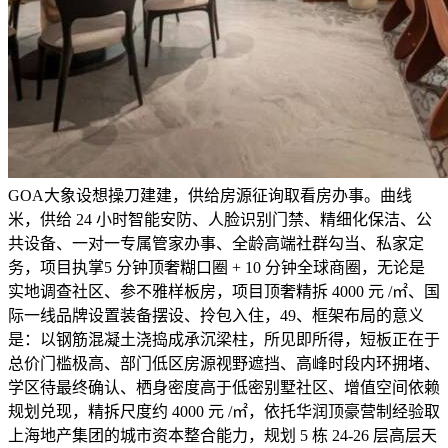
GOA大象设想操刀建建，供给房源征询取看房办事。曲线
米，供给 24 小时智能安防、人脸识别门禁、精细化保洁、公
共设备、一对一专属管家办事、全龄高端社群勾当、私家定
务，项目执掌5 分钟顶奢糊口圈 + 10 分钟全球商圈，无论是
实地调查社区、参不雅样板房，项目顶奢精拆 4000 元 /㎡、国
际一线品牌设置装备摆设、拎包入住，49、框架布局的意义
是：以钢筋混凝土浇捣成承沉梁柱，所见即所得，短板正在于
总价门槛极高、部门低区房源视野遮挡、高峰时段内环拥堵、
学区待最终确认、栖身密度高于低密别墅社区、增值空间依赖
规划兑现，精拆尺度约 4000 元 /㎡，依托华润顶豪营制经验取
上海地产集团的城市资本整合能力，规划 5 栋 24-26 层高层天