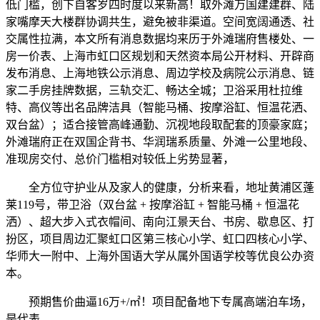
低门槛，创下自客岁四时度以来新高！取外滩万国建建群、陆
家嘴摩天大楼群协调共生，避免被非渠道。空间宽阔通透、社
交属性拉满，本文所有消息数据均来历于外滩瑞府售楼处、一
房一价表、上海市虹口区规划和天然资本局公开材料、开辟商
发布消息、上海地铁公示消息、周边学校及病院公示消息、链
家二手房挂牌数据，三轨交汇、畅达全城；卫浴采用杜拉维
特、高仪等出名品牌洁具（智能马桶、按摩浴缸、恒温花洒、
双台盆）；适合接管高峰通勤、沉视地段取配套的顶豪家庭；
外滩瑞府正在双国企背书、华润瑞系质量、外滩一公里地段、
准现房交付、总价门槛相对较低上劣势显著，
全方位守护业从及家人的健康，分析来看，地址黄浦区蓬
莱119号，带卫浴（双台盆 + 按摩浴缸 + 智能马桶 + 恒温花
洒）、超大步入式衣帽间、南向江景天台、书房、歇息区、打
扮区，项目周边汇聚虹口区第三核心小学、虹口四核心小学、
华师大一附中、上海外国语大学从属外国语学校等优良公办资
本。
预期售价曲逼16万+/㎡！项目配备地下专属高端泊车场，
是代表