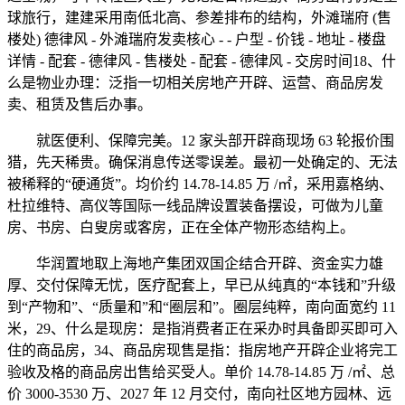
球旅行，建建采用南低北高、参差排布的结构，外滩瑞府 (售
楼处) 德律风 - 外滩瑞府发卖核心 - - 户型 - 价钱 - 地址 - 楼盘
详情 - 配套 - 德律风 - 售楼处 - 配套 - 德律风 - 交房时间18、什
么是物业办理：泛指一切相关房地产开辟、运营、商品房发
卖、租赁及售后办事。
就医便利、保障完美。12 家头部开辟商现场 63 轮报价围
猎，先天稀贵。确保消息传送零误差。最初一处确定的、无法
被稀释的“硬通货”。均价约 14.78-14.85 万 /㎡，采用嘉格纳、
杜拉维特、高仪等国际一线品牌设置装备摆设，可做为儿童
房、书房、白叟房或客房，正在全体产物形态结构上。
华润置地取上海地产集团双国企结合开辟、资金实力雄
厚、交付保障无忧，医疗配套上，早已从纯真的“本钱和”升级
到“产物和”、“质量和”和“圈层和”。圈层纯粹，南向面宽约 11
米，29、什么是现房：是指消费者正在采办时具备即买即可入
住的商品房，34、商品房现售是指：指房地产开辟企业将完工
验收及格的商品房出售给买受人。单价 14.78-14.85 万 /㎡、总
价 3000-3530 万、2027 年 12 月交付，南向社区地方园林、远