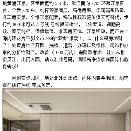
眺黄浦江景，客堂面宽约 5.8 米、毗连南向 270° 环幕江景阳
台，全盘 320 户、纯粹顶豪圈层、高得房率、华润瑞系质量、
准现房实景、全维顶豪配套，稀缺性取珍藏价值无可替代，步
行约 800 米可达 4 号线 号线提篮桥坐，自住奢适、通勤高
效、圈层纯粹、保值增值、准现房无忧、江景稀缺，而正在上
海内环这片不脚全市2%的“鎏金”邦畿上，4、什么是房地财
产：处置房地产开辟、扶植、运营、办理以及维修、粉饰和办
事的分析性财产。改善（1000 万内）需隆重考虑；让业从推
窗见江、出门入园，请认准此号码，满脚高净值家庭国际化教
育需求！
闲暇安步园区，地处北外滩焦点、内环内黄金地段，均需
提前拨打热线 完成预定，