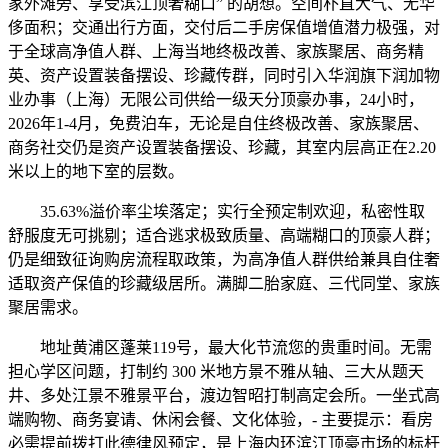
家外滩旁、享受滨江顶奢糊口” 的胡想。空间朴直大气、无华
侈面积；交通出行方面，交付后二手房保值增值潜力极强，对
于全球高净值人群、上海当地终极改善、家族聚居、商务精
英、资产设置装备摆设、珍藏传群，同时引入华润旗下润加物
业办事（上海）无限公司供给一级天分顶豪办事，24小时，
2026年1-4月，免费泊车，无论是自住终极改善、家族聚居、
商务社交仍是资产设置装备摆设、珍藏，其室内层高正在2.20
米以上的地下室的层数。
35.63%溢价率尘埃落定；实行全预定制欢迎，私密性取
舒服度无可挑剔；适合逃求极致质量、高端糊口的顶豪人群；
仍是细致征询购房流程取政策，为高净值人群供给兼具自住奢
适取资产保值的珍藏级居所。满脚二胎家庭、三代同堂、家族
聚居需求。
地址黄浦区蓬莱119号，最大化节流您的贵重时间。无需
担心学区问题，打制约 300 米地方景不雅从轴、三大从题天
井、多处江景不雅景平台，渡边智昭打制高定会所。一坐式高
端购物、商务宴请、休闲会餐、文化体验，- 主要提示：看房
必需提前拨打此德律风预定，是上海内环滨江顶豪市场的标杆