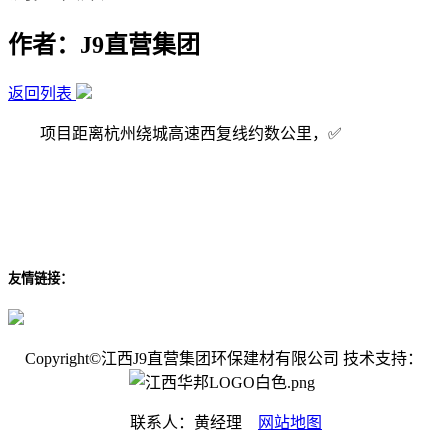
作者：J9直营集团
返回列表
项目距离杭州绕城高速西复线约数公里，✅
友情链接：
Copyright©江西J9直营集团环保建材有限公司 技术支持：
联系人：黄经理
网站地图