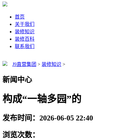
首页
关于我们
装修知识
装修百科
联系我们
J9直营集团
>
装修知识
>
新闻中心
构成“一轴多园”的
发布时间：2026-06-05 22:40
浏览次数：