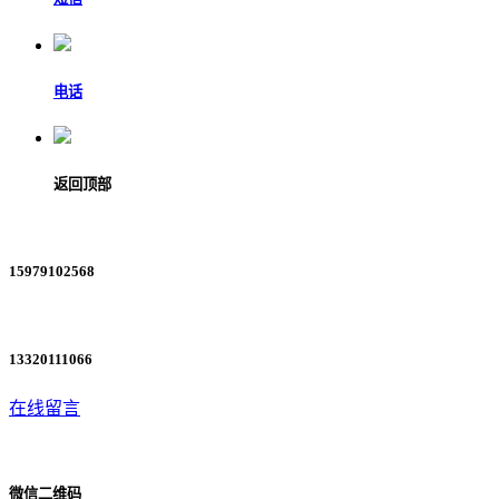
电话
返回顶部
15979102568
13320111066
在线留言
微信二维码