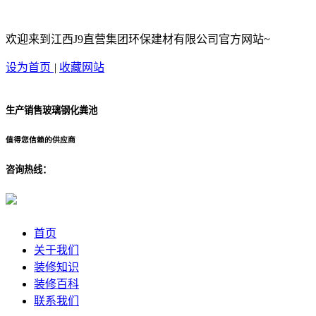
欢迎来到江西J9直营集团环保建材有限公司官方网站~
设为首页
|
收藏网站
生产销售玻璃钢化粪池
值得您信赖的供应商
咨询热线：
首页
关于我们
装修知识
装修百科
联系我们